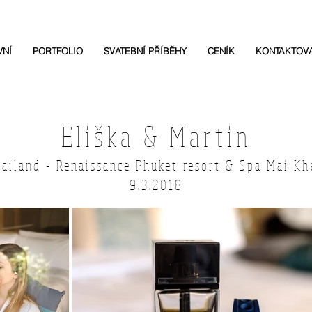
VNÍ
PORTFOLIO
SVATEBNÍ PŘÍBĚHY
CENÍK
KONTAKTOV
Eliška & Martin
ailand - Renaissance Phuket resort & Spa Mai Kh
9.3.2018