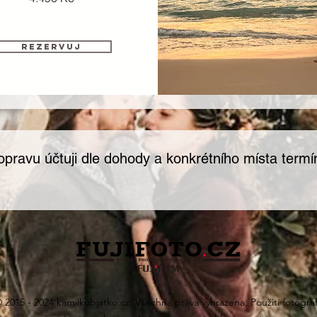
rezervuj
pravu účtuji dle dohody a konkrétního místa termí
 2015 - 2024 kamilkubjatko.cz. Všechna práva vyhrazena. Použití fotograf