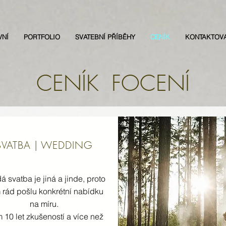
VNÍ
PORTFOLIO
SVATEBNÍ PŘÍBĚHY
CENÍK
KONTAKTOV
CENÍK FOCENÍ
SVATBA | WEDDING
 svatba je jiná a jinde, proto
rád pošlu konkrétní nabídku
na míru.
10 let zkušeností a více než