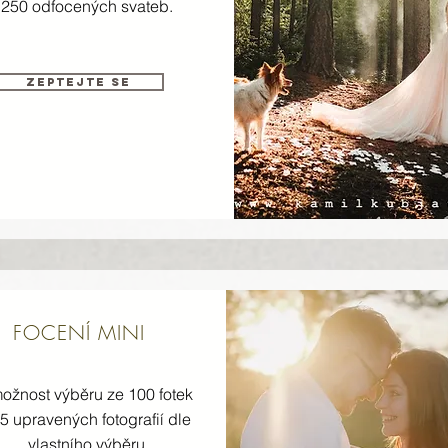
250 odfocených svateb.
zeptejte se
FOCENÍ MINI
možnost výběru ze 100 fotek
15 upravených fotografií dle
vlastního výběru