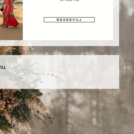
REZERVUJ
nu.
ií