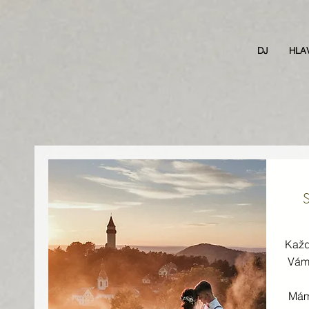
DJ
HLA
Každá
Vám 
Mám 